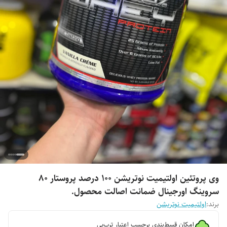
وی پروتئین اولتیمیت نوتریشن 100 درصد پروستار 80
سروینگ اورجینال ضمانت اصالت محصول.
برند:
اولتیمیت نوتریشن
امکان قسط‌بندی برحسب اعتبار ترب‌پی