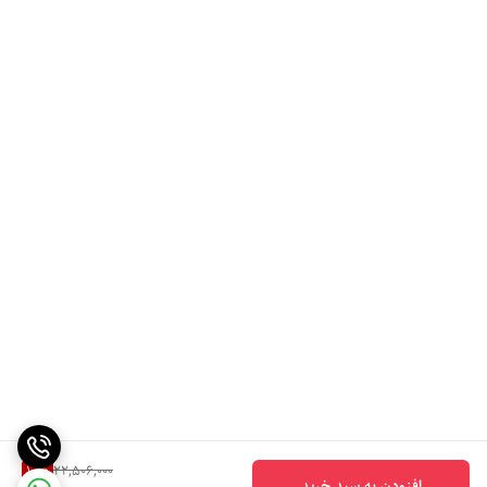
10
%
22,506,000
افزودن به سبد خرید