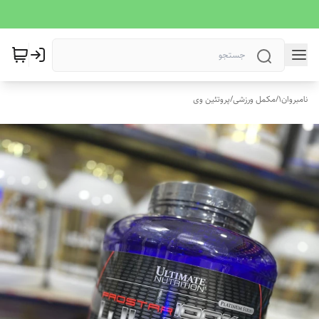
نامبروان1
/
مکمل ورزشی
/
پروتئین وی