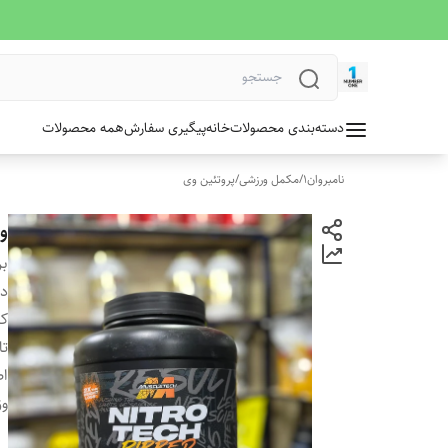
دسته‌بندی محصولات
خانه
پیگیری سفارش
همه محصولات
نامبروان1
/
مکمل ورزشی
/
پروتئین وی
و
بر
دس
کش
تا
ا
وز