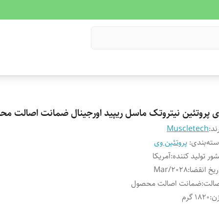
ی پروتئین نیتروتک ماسل ریپید اورجینال ضمانت اصالت مح
ند:
Muscletech
ته‌بندی
:
پروتئین وی
ور تولید کننده
:
آمریکا
ریخ انقضا
:
Mar/2028
صالت
:
ضمانت اصالت محصول
ن
:
1820 گرم