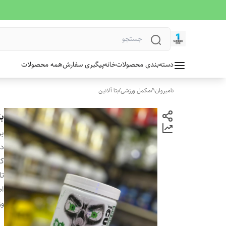
دسته‌بندی محصولات
خانه
پیگیری سفارش
همه محصولات
نامبروان1
/
مکمل ورزشی
/
بتا آلانین
بتا الا
بر
دس
کش
تا
ا
وز