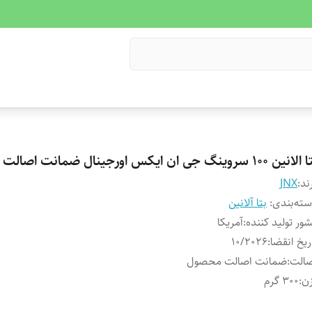
نین 100 سروینگ جی ان ایکس اورجینال ضمانت اصالت محصول
ند:
JNX
ته‌بندی
:
بتا آلانین
ور تولید کننده
:
آمریکا
ریخ انقضا
:
10/2026
صالت
:
ضمانت اصالت محصول
ن
:
300 گرم