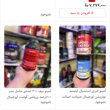
محصول.
محصول
7,276,000
افزودن به سبد
ناموجود
آمینو انرژی اسنشیال اپتیمم
آمینو بیف 300 عددی ماسل مدز
نوتریشن اورجینال ضمانت اصالت
100درصد پروتئین گوشت اورجینال
ناموجود
ناموجود
محصول.
ضمانت اصالت محصول.