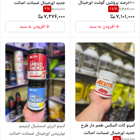
100درصد پروتئین گوشت اورجینال
جدید اورجینال ضمانت اصالت
9
%
25
%
8,000,000
9,486,000
ضمانت اصالت محصول
محصول
7,276,000
7,101,000
افزودن به سبد
افزودن به سبد
آمینو کات المکس طعم دار طرح
آمینو انرژی اسنشیال اپتیمم
جدید اورجینال ضمانت اصالت
نوتریشن اورجینال ضمانت اصالت
9
%
8,000,000