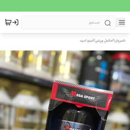
نامبروان1
/
مکمل ورزشی
/
آمینو اسید