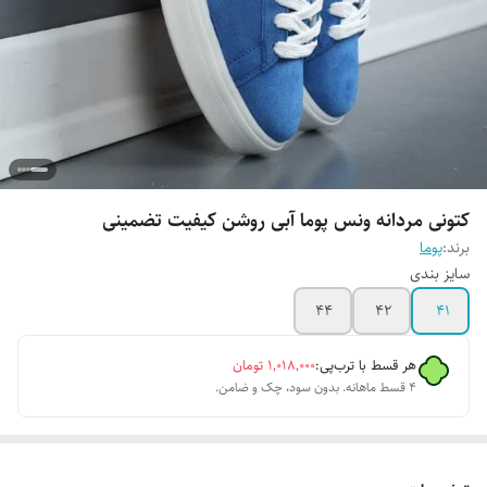
کتونی مردانه ونس پوما آبی روشن کیفیت تضمینی
برند:
پوما
سایز بندی
44
42
41
هر قسط با ترب‌پی:
۱٬۰۱۸٬۰۰۰
تومان
۴ قسط ماهانه. بدون سود، چک و ضامن.