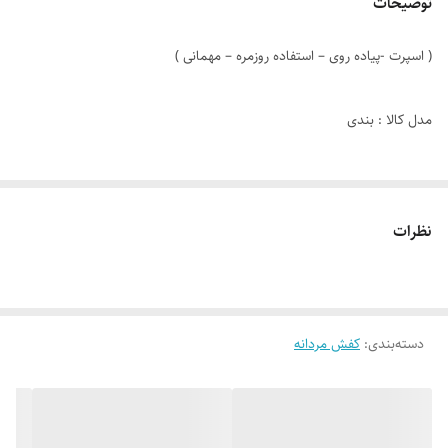
توضیحات
( اسپرت -پیاده روی – استفاده روزمره – مهمانی )
مدل کالا : بندی
رنگ : مشکی تمام
نظرات
دوخت : داخل
جنس زیره : پی وی سی
دسته‌بندی
:
کفش مردانه
جنس رویه : سوییت و چرم صنعتی
نوع کفی : طبی