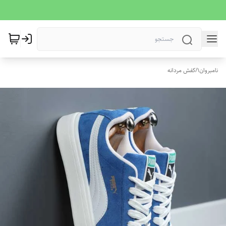
نامبروان1
/
کفش مردانه