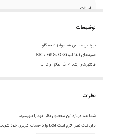
اصالت
تعداد
توضیحات
پروتئین خالص هیدرولیز شده گاو
اسیدهای آلفا کتو GKG، OKG و KIC
فاکتورهای رشد IgG، IGF-1 و TGFB
تقویت شده با کراتین و بی سی ای ای
به عضله سازی پایدار و ریکاوری کمک می کند
سرشار از آمینو اسیدهای طبیعی
نظرات
فاقد چربی
300 قرص
شما هم درباره این محصول نظر خود را بنویسید.
برای ثبت نظر، لازم است ابتدا وارد حساب کاربری خود شوید.
مکمل آمینو بیف کارنیور ماسل مدز دارای خصوصیات آنابولی