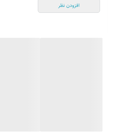
افزودن نظر
حاوی 100 درصد آمینوهای خالص گوشت گاو برای عضله سازی پایدار است.
آمینو بیف کارنیور از یک فناوری پردازش ثبت شده برای ارائ
اسیدهای شاخه دار (بی سی ای ای) و فاکتورهای رشد فعال زی
آمینوهای گوشت گاو سرشار از اسیدهای آمینه هستند که بل
سرعت بخشیدن به سنتز پروتئین ماهیچه ای برای کمک به ر