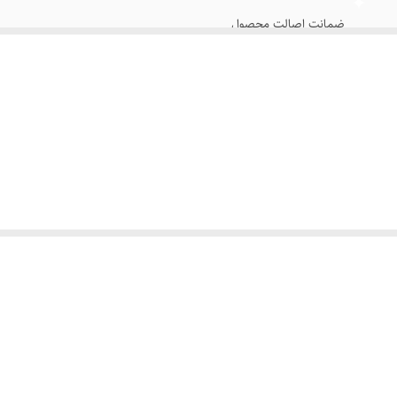
ضمانت اصالت محصول
300 عددی
ک گوشت گاو به شکل فوق غلیظ و فوق العاده راحت به فرم یک قرص بدون چربی، کلست