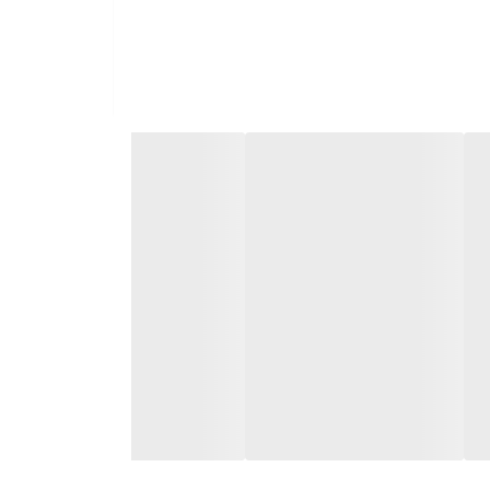
کاملی از اسیدهای آمینه ضروری شامل سطوح بالای آمینو
ای شاخه دار (لوسین، ایزولوسین و والین) نقش مهمی در
.