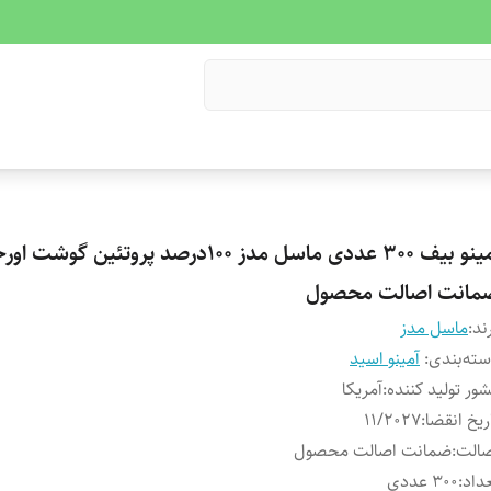
آمینو بیف 300 عددی ماسل مدز 100درصد پروتئین گوشت
مانت اصالت محصول
ند:
ماسل مدز
ته‌بندی
:
آمینو اسید
ور تولید کننده
:
آمریکا
ریخ انقضا
:
۱۱/۲۰۲۷
صالت
:
ضمانت اصالت محصول
داد
:
300 عددی