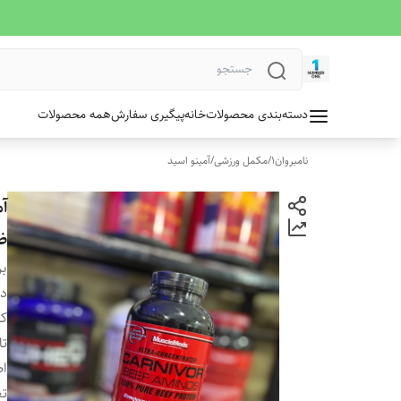
دسته‌بندی محصولات
خانه
پیگیری سفارش
همه محصولات
نامبروان1
/
مکمل ورزشی
/
آمینو اسید
ض
بر
دس
کش
تا
ا
تع