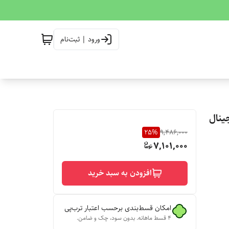
ورود | ثبت‌نام
 اورجینال
25
%
9,486,000
7,101,000
افزودن به سبد خرید
امکان قسط‌بندی برحسب اعتبار ترب‌پی
۴ قسط ماهانه. بدون سود، چک و ضامن.