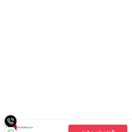
7
%
16,789,000
افزودن به سبد خرید