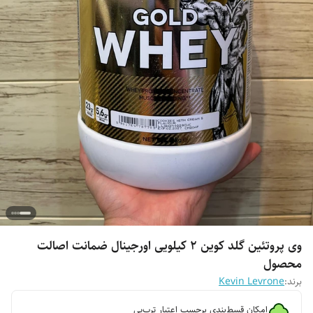
وی پروتئین گلد کوین ۲ کیلویی اورجینال ضمانت اصالت
محصول
برند:
Kevin Levrone
امکان قسط‌بندی برحسب اعتبار ترب‌پی