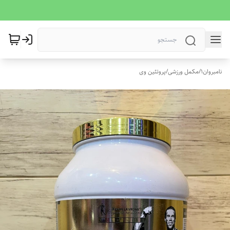
نامبروان1
/
مکمل ورزشی
/
پروتئین وی