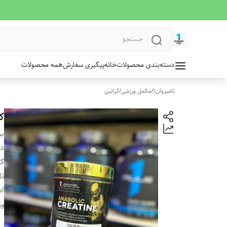
دسته‌بندی محصولات
خانه
پیگیری سفارش
همه محصولات
نامبروان1
/
مکمل ورزشی
/
کراتین
ک
بر
دس
کش
تا
ا
وز