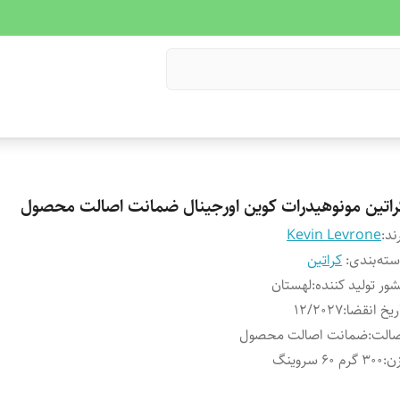
راتین مونوهیدرات‌ کوین اورجینال ضمانت اصالت محصول
ند:
Kevin Levrone
ته‌بندی
:
کراتین
ور تولید کننده
:
لهستان
ریخ انقضا
:
۱۲/۲027
صالت
:
ضمانت اصالت محصول
ن
:
۳۰۰ گرم ۶۰ سروینگ