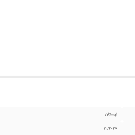
لهستان
۱۲/۲027